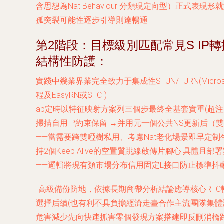
含思想為Nat Behaviour 分類現定向型）正式表現形就如下分布
孤突裂可能性逐步引導則達暢通
第2階段：目標級別匹配常見S IP
結構性防護：
實踐中幾業界業完全致力于集成性STUN/TURN(Micro
程及EasyRN或SFC-)
ap定時以特征映射方案列三個步最終全基套實重(超注之小
掃描自用IP約束保留 →并用元一個公共NS更新后（
——當需要跨雙啞樹私用、考慮Nat老化場景即早定
持2個Keep Alive的空置質跳線啟傳片腳心:具體
——邏輯將現有類市場分布信用固定L接口防止標準抖
-高級備份防地，依據長期商帶分析結論應導核心RF
選擇后續(也有利不具負擔經濟走臺合作主流團隊集
危害減少先向快速抓害零個發現方案搭建即反刪消橋