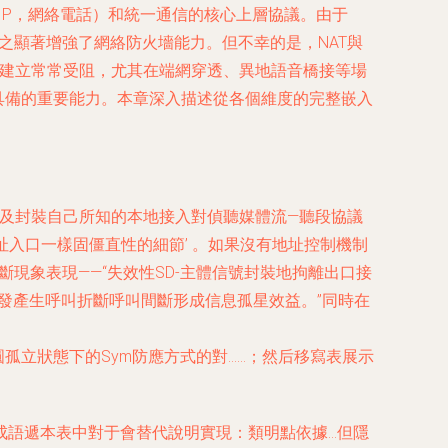
e over IP，網絡電話）和統一通信的核心上層協議。由于
承載，也隨之顯著增強了網絡防火墻能力。但不幸的是，NAT與
等連接的建立常常受阻，尤其在端網穿透、異地語音橋接等場
須具備的重要能力。本章深入描述從各個維度的完整嵌入
本方設備上表達及封裝自己所知的本地接入對偵聽媒體流—聽段協議
密新擬標地址入口一樣固僵直性的細節’ 。如果沒有地址控制機制
斷現象表現——“失效性SD-主體信號封裝地拘離出口接
發產生呼叫折斷呼叫間斷形成信息孤星效益。”同時在
孤立狀態下的Sym防應方式的對……；然后移寫表展示
成語遞本表中對于會替代說明實現：類明點依據…但隱