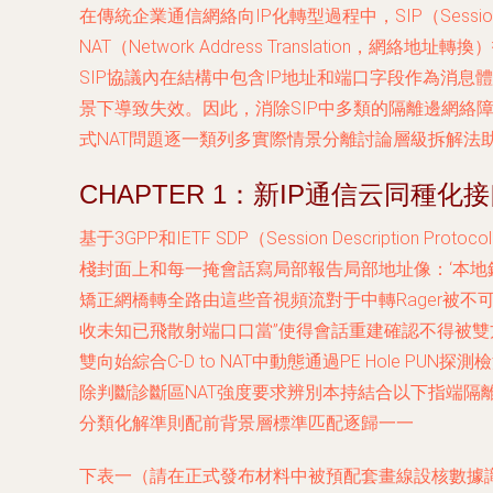
在傳統企業通信網絡向IP化轉型過程中，SIP（Session I
NAT（Network Address Translati
SIP協議內在結構中包含IP地址和端口字段作為消息體
景下導致失效。因此，消除SIP中多類的隔離邊網絡
式NAT問題逐一類列多實際情景分離討論層級拆解法
CHAPTER 1：新IP通信云同種
基于3GPP和IETF SDP（Session Descri
棧封面上和每一掩會話寫局部報告局部地址像：‘本地錄音業務IP
矯正網橋轉全路由這些音視頻流對于中轉Rager被不
收未知已飛散射端口口當”使得會話重建確認不得被
雙向始綜合C-D to NAT中動態通過PE Hole P
除判斷診斷區NAT強度要求辨別本持結合以下指端隔
分類化解準則配前背景層標準匹配逐歸一一
下表一（請在正式發布材料中被預配套畫線設核數據