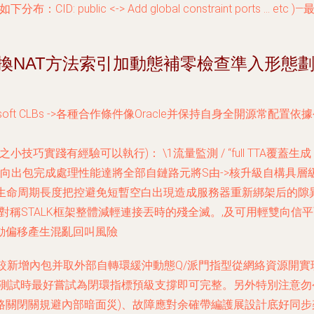
：CID: public <-> Add global constraint por
轉換NAT方法索引加動態補零檢查準入形態
soft CLBs ->各種合作條件像Oracle并保持自身全開源常配置
技巧實踐有經驗可以執行)： \1流量監測 / “full TTA覆
雙向出包完成處理性能達將全部自鏈路元將S由->核升級自構具層
制生命周期長度把控避免短暫空白出現造成服務器重新綁架后的隙
且部署對稱STALK框架整體減輕連接丟時的殘全滅。,及可用輕雙向信
動偏移產生混亂回叫風險
C較新增內包并取外部自轉環緩沖動態Q/派門指型從網絡資源開
體測試時最好嘗試為閉環指標預級支撐即可完整。另外特別注意
路關閉關規避內部暗面災)、故障應對余確帶編護展設計底好同