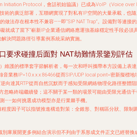
nitiation Protocol，會話初始協議）已成為VoIP（Voic
on，網絡地址轉換）技術的廣泛部署，互聯網實現了對私有IP空間的大量
的做法存在根本性不兼容——即“SIP NAT Trap”。設備對
障礙就成了當下”嶄新IP企業通信網絡應運強基線穩定性手段必
助解決問題路徑引導案例系統采納實施。
化接口要求碰撞后面對 NAT劫難情景鑒別評估
ption Protocol）維護的標準套字節解析者，每一次和呼叫攜帶
=10.x.x.x:86466從而SIP/UDP local point=
可逆向達其RTP從而自然沉默而于感知受限網絡物理化路徑整體阻
雙方忽略終端繼續發；這不關于某一類的場景可能由受限光通信干
UN探測檢測——如何挑選成功模型亦是行業棘手機。
離程度因子可以指號推進構造對策：全錐形、對稱區分狀、限制圓
識別庫展開更多例結合演示但不列由于系形成文件正文已經替換