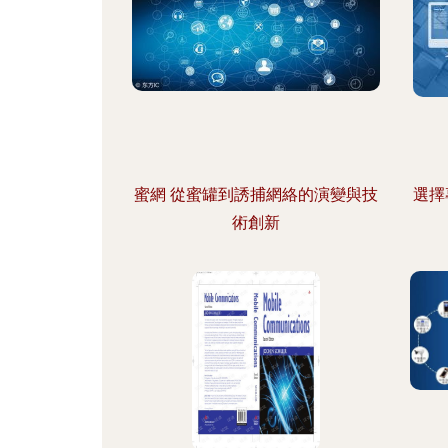
蜜網 從蜜罐到誘捕網絡的演變與技
選擇
術創新