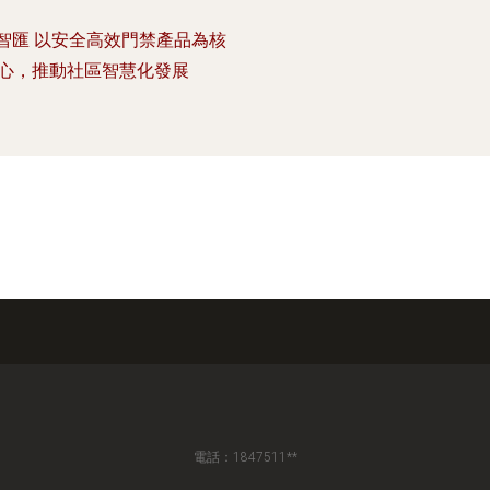
智匯 以安全高效門禁產品為核
心，推動社區智慧化發展
電話：1847511**