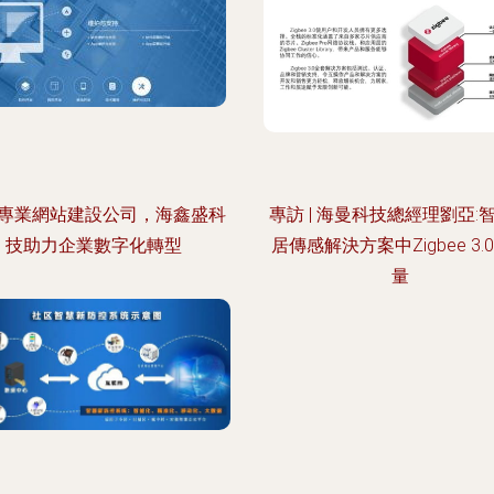
專業網站建設公司，海鑫盛科
專訪 | 海曼科技總經理劉亞:
技助力企業數字化轉型
居傳感解決方案中Zigbee 3.
量