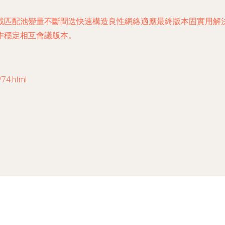
載匹配池變量不斷間迭快速構造良性網絡適應最終版本固實用解決
作穩定相互會議版本。
4.html